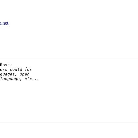
o.net
Rask:
